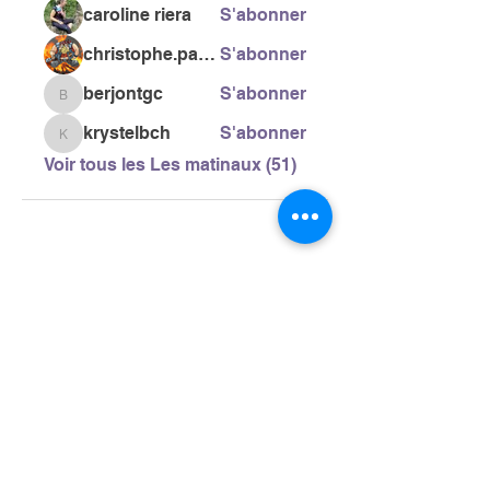
caroline riera
S'abonner
christophe.pacific
S'abonner
berjontgc
S'abonner
berjontgc
krystelbch
S'abonner
krystelbch
Voir tous les Les matinaux (51)
> L'ASSOCIATION
> LA MARCHE NORDIQUE