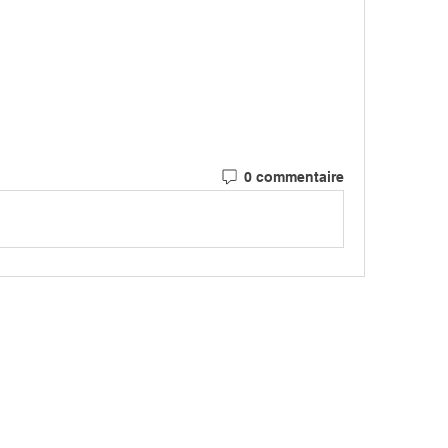
0 commentaire
MARCH
CIATION
> LES PARCOURS
339, chemi
81 600 GA
RCHE NORDIQUE
> ÉVÉNEMENTS / SORTIES