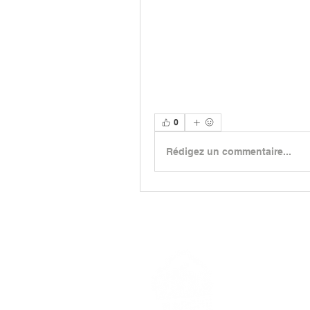
0
Rédigez un commentaire...
> L'ASSO
> LA MA