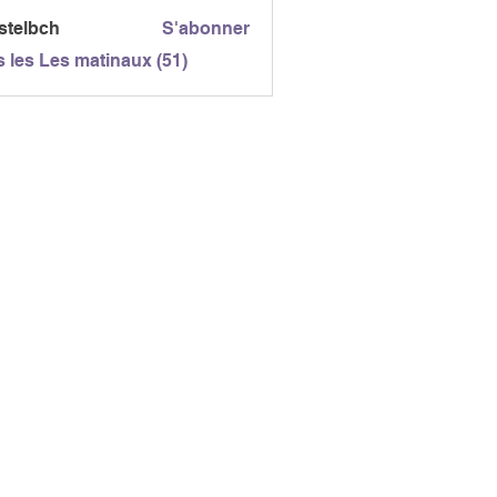
gc
stelbch
S'abonner
bch
s les Les matinaux (51)