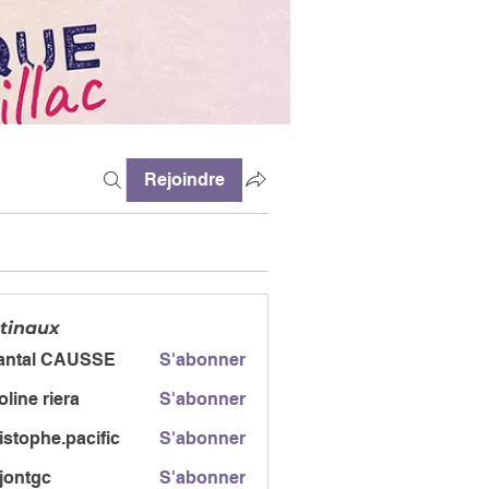
Rejoindre
tinaux
antal CAUSSE
S'abonner
l CAUSSE
oline riera
S'abonner
istophe.pacific
S'abonner
jontgc
S'abonner