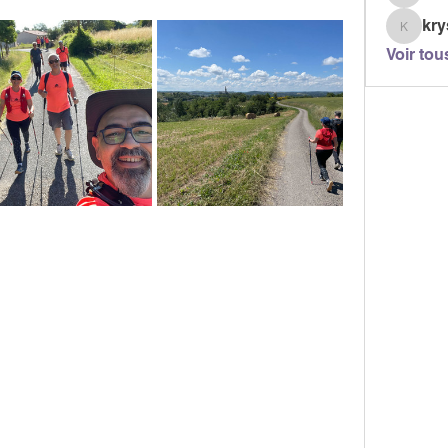
berjont
kry
krystel
Voir tou