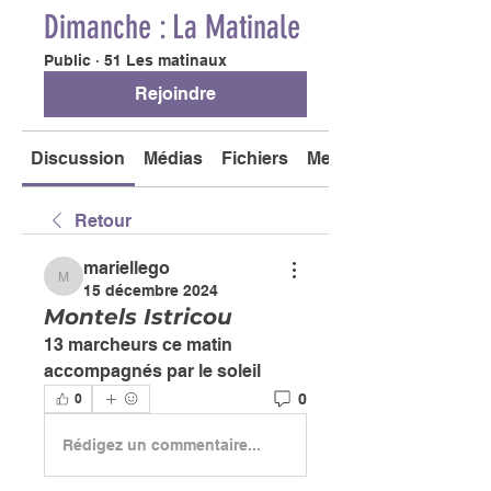
Dimanche : La Matinale
Public
·
51 Les matinaux
Rejoindre
Discussion
Médias
Fichiers
Membres
Retour
mariellego
mariellego
15 décembre 2024
Montels Istricou
13 marcheurs ce matin 
accompagnés par le soleil 
0
0
Rédigez un commentaire...