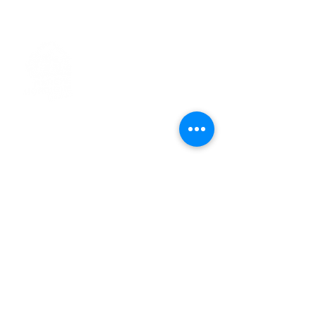
> L'ASSOCIATION
> LA MARCHE NORDIQUE
> LA NORDIC GAILLACOISE
> LA RESPIRATION CONSCIENTE
> LES PARCOURS
> ÉVÉNEMENTS / SORTIES