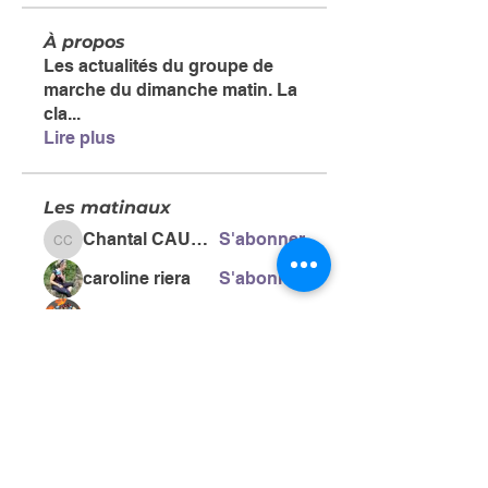
À propos
Les actualités du groupe de
marche du dimanche matin. La
cla
...
Lire plus
Les matinaux
Chantal CAUSSE
S'abonner
Chantal CAUSSE
caroline riera
S'abonner
christophe.pacific
S'abonner
berjontgc
S'abonner
berjontgc
krystelbch
S'abonner
krystelbch
Voir tous les Les matinaux (51)