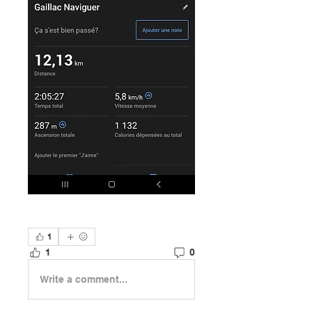
1
1
0
Write a comment...