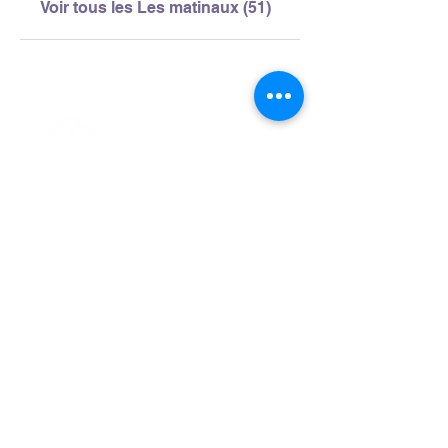
Voir tous les Les matinaux (51)
> L'ASSOCIATION
> LA MARCHE NORDIQUE
> LA NORDIC GAILLACOISE
> LA RESPIRATION CONSCIENTE