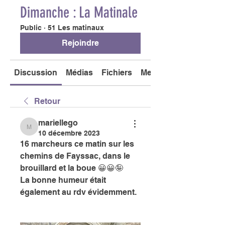
Dimanche : La Matinale
Public
·
51 Les matinaux
Rejoindre
Discussion
Médias
Fichiers
Membres
Retour
mariellego
mariellego
10 décembre 2023
16 marcheurs ce matin sur les 
chemins de Fayssac, dans le 
brouillard et la boue 😀😀🤪
La bonne humeur était 
également au rdv évidemment. 