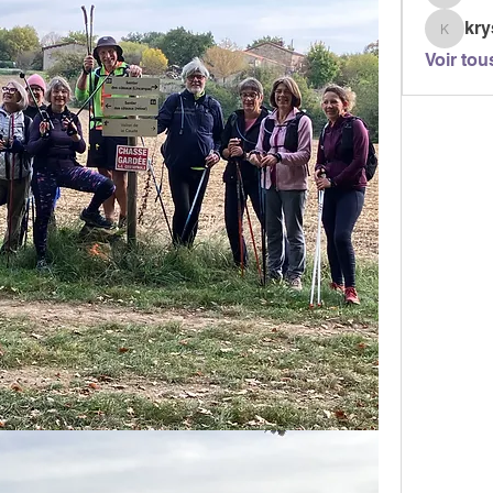
berjont
kry
krystel
Voir tou