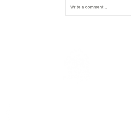
Write a comment...
> L'ASSO
> LA MA
> LA NOR
© 2023 - MARCHE NORDIQUE GAILLAC -
POLI