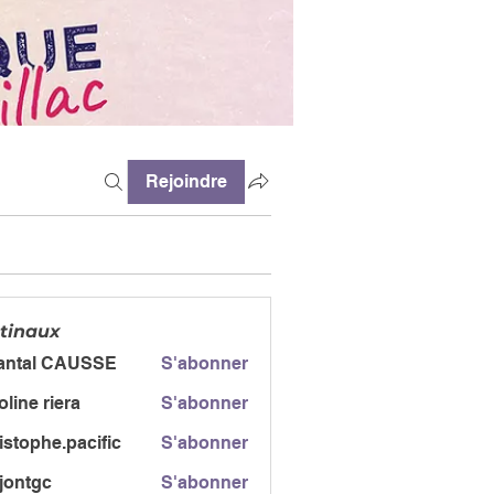
Rejoindre
tinaux
antal CAUSSE
S'abonner
l CAUSSE
oline riera
S'abonner
istophe.pacific
S'abonner
jontgc
S'abonner