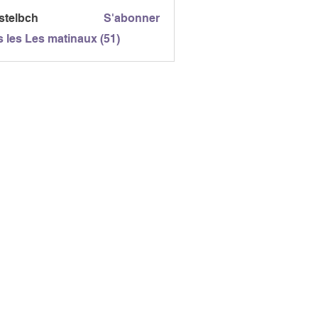
gc
stelbch
S'abonner
bch
s les Les matinaux (51)