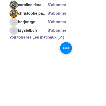
caroline riera
S'abonner
christophe.pacific
S'abonner
berjontgc
S'abonner
berjontgc
krystelbch
S'abonner
krystelbch
Voir tous les Les matinaux (51)
> L'ASSOCIATION
> LA MARCHE NORDIQUE