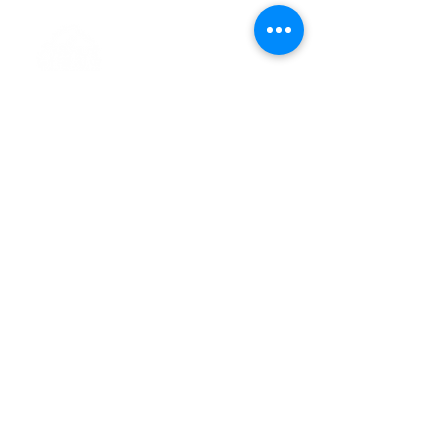
> L'ASSOCIATION
> LA MARCHE NORDIQUE
> LA NORDIC GAILLACOISE
> LA RESPIRATION CONSCIENTE
> LES PARCOURS
> ÉVÉNEMENTS / SORTIES