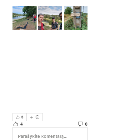
3
4
0
Parašykite komentarą...