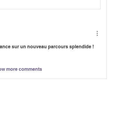
ance sur un nouveau parcours splendide !
ow more comments
MARCH
CIATION
> LES PARCOURS
339, chemi
81 600 GA
RCHE NORDIQUE
> ÉVÉNEMENTS / SORTIES