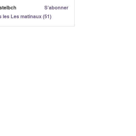
gc
stelbch
S'abonner
bch
s les Les matinaux (51)