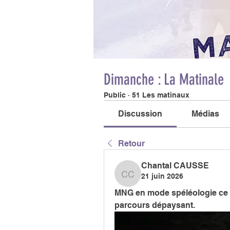
Dimanche : La Matinale
Public
·
51 Les matinaux
Discussion
Médias
Retour
Chantal CAUSSE
21 juin 2026
Chantal CAUSSE
MNG en mode spéléologie ce ma
parcours dépaysant. 