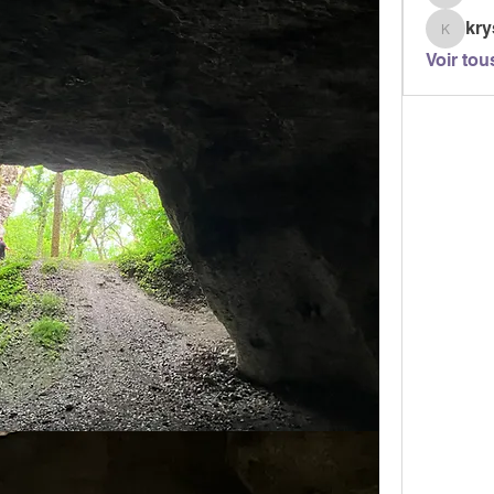
berjont
kry
krystel
Voir tou