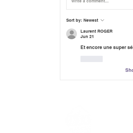
Write a comment...
Sort by:
Newest
Laurent ROGER
Jun 21
Et encore une super sé
Like
Sh
> L'ASSO
> LA MA