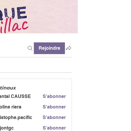
Rejoindre
tinaux
antal CAUSSE
S'abonner
l CAUSSE
oline riera
S'abonner
istophe.pacific
S'abonner
jontgc
S'abonner