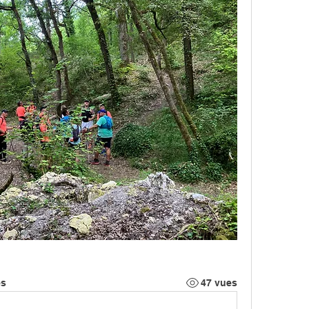
es
47 vues