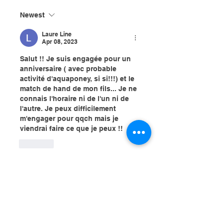
Newest
Laure Line
Apr 08, 2023
Salut !! Je suis engagée pour un 
anniversaire ( avec probable 
activité d'aquaponey, si si!!!) et le 
match de hand de mon fils... Je ne 
connais l'horaire ni de l'un ni de 
l'autre. Je peux difficilement 
m'engager pour qqch mais je 
viendrai faire ce que je peux !!
Like
Show more replies
Show more comments
À propos