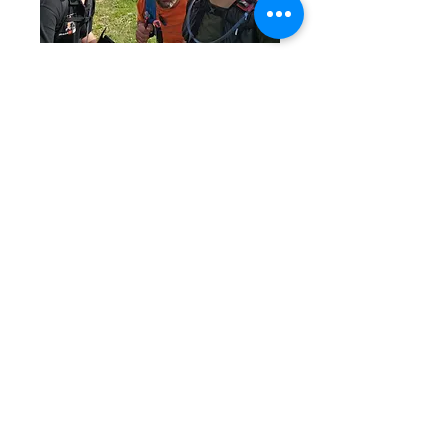
2
2
0
7
Escribir un comentario...
À propos
Un fil d'actualité sur
l'événement de la Marche
Nordique Gai
...
Lire plus
membres
valerie.combes
S'abonner
valerie.combes