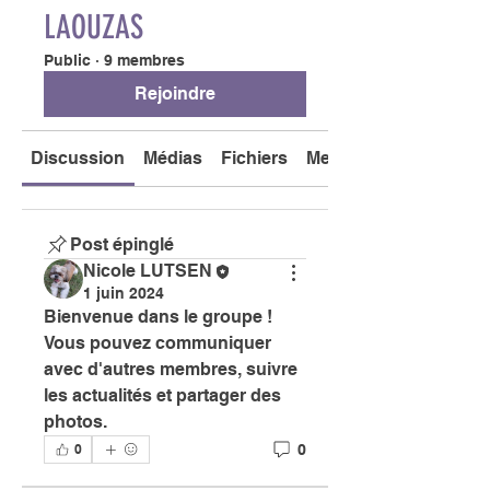
LAOUZAS
Public
·
9 membres
Rejoindre
Discussion
Médias
Fichiers
Membres
Post épinglé
Nicole LUTSEN
1 juin 2024
Bienvenue dans le groupe ! 
Vous pouvez communiquer 
avec d'autres membres, suivre 
les actualités et partager des 
photos.
0
0