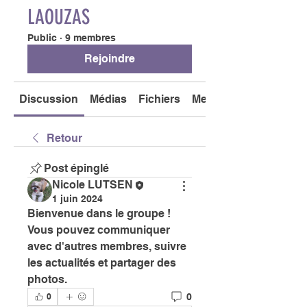
LAOUZAS
Public
·
9 membres
Rejoindre
Discussion
Médias
Fichiers
Membres
Retour
Post épinglé
Nicole LUTSEN
1 juin 2024
Bienvenue dans le groupe ! 
Vous pouvez communiquer 
avec d'autres membres, suivre 
les actualités et partager des 
photos.
0
0