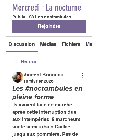
Mercredi : La nocturne
Public
·
28 Les noctambules
Rejoindre
Discussion
Médias
Fichiers
Membres
Retour
Vincent Bonneau
18 février 2026
Les #noctambules en
pleine forme
Ils avaient faim de marche 
après cette interruption due 
aux intempéries. 8 marcheurs 
sur le semi urbain Gaillac 
jusqu'aux pommiers. Pas de 