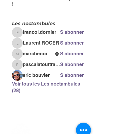
!
Les noctambules
francoi.dornier
S'abonner
francoi.dornier
Laurent ROGER
S'abonner
Laurent ROGER
marchenordiquegail
S'abonner
marchenordiquegail
pascalatouttravaux
S'abonner
pascalatouttravaux
eric bouvier
S'abonner
Voir tous les Les noctambules
(28)