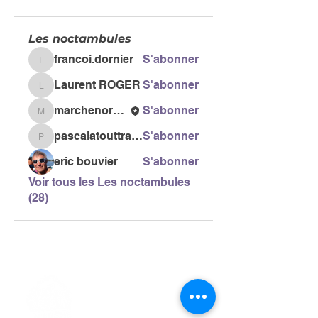
Les noctambules
francoi.dornier
S'abonner
francoi.dornier
Laurent ROGER
S'abonner
Laurent ROGER
marchenordiquegail
S'abonner
marchenordiquegail
pascalatouttravaux
S'abonner
pascalatouttravaux
eric bouvier
S'abonner
Voir tous les Les noctambules
(28)