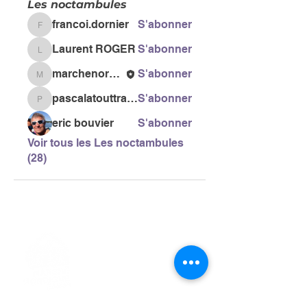
Les noctambules
francoi.dornier
S'abonner
francoi.dornier
Laurent ROGER
S'abonner
Laurent ROGER
marchenordiquegail
S'abonner
marchenordiquegail
pascalatouttravaux
S'abonner
pascalatouttravaux
eric bouvier
S'abonner
Voir tous les Les noctambules
(28)