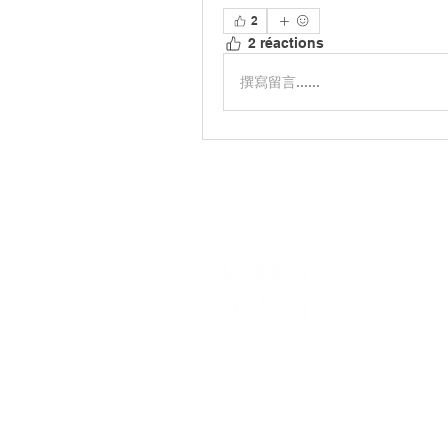
2
2 réactions
撰寫留言......
> L'ASSO
> LA MA
> LA NOR