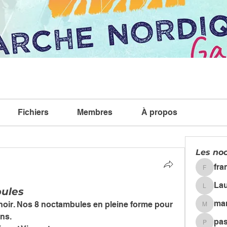
Fichiers
Membres
À propos
Les no
fra
francoi.
La
ules
Lauren
 noir. Nos 8 noctambules en pleine forme pour 
marchen
ns. 
pas