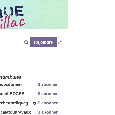
Rejoindre
ctambules
ncoi.dornier
S'abonner
dornier
urent ROGER
S'abonner
t ROGER
marchenordiquegail
S'abonner
ordiquegail
calatouttravaux
S'abonner