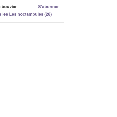
touttravaux
c bouvier
S'abonner
s les Les noctambules (28)