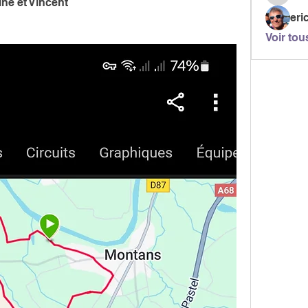
pascala
e et Vincent 
eri
Voir tou