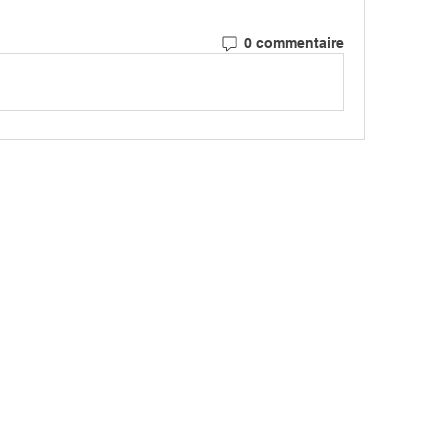
0 commentaire
MARCH
CIATION
> LES PARCOURS
339, chemi
81 600 GA
RCHE NORDIQUE
> ÉVÉNEMENTS / SORTIES
DIC GAILLACOISE
> GALERIE PHOTO
> LA RESPIRATION CONSCIENTE
> TARIFS
> NOUS 