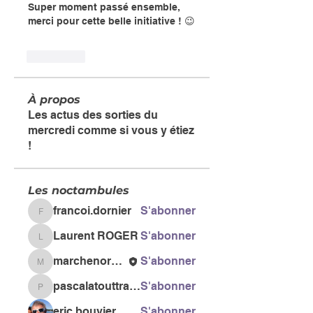
Super moment passé ensemble, 
merci pour cette belle initiative ! 😉
J'aime
À propos
Les actus des sorties du
mercredi comme si vous y étiez
!
Les noctambules
francoi.dornier
S'abonner
francoi.dornier
Laurent ROGER
S'abonner
Laurent ROGER
marchenordiquegail
S'abonner
marchenordiquegail
pascalatouttravaux
S'abonner
pascalatouttravaux
eric bouvier
S'abonner