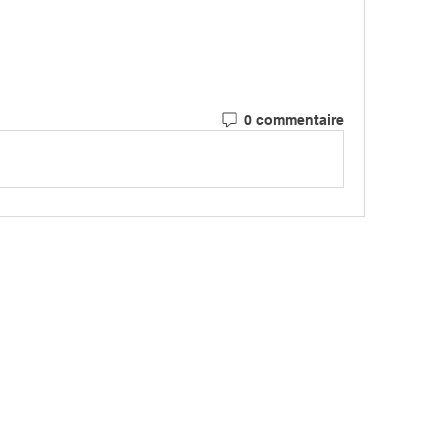
0 commentaire
MARCH
CIATION
> LES PARCOURS
339, chemi
81 600 GA
RCHE NORDIQUE
> ÉVÉNEMENTS / SORTIES
DIC GAILLACOISE
> GALERIE PHOTO