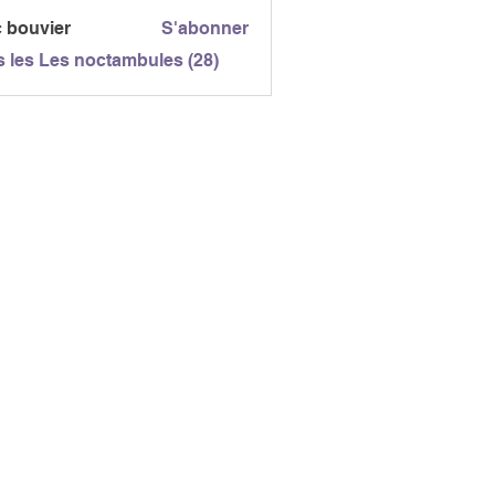
touttravaux
c bouvier
S'abonner
s les Les noctambules (28)