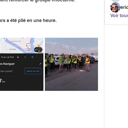
pascala
eri
Voir tou
s a été plié en une heure. 