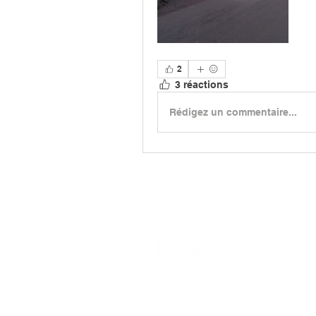
2
3 réactions
Rédigez un commentaire...
> L'ASSO
> LA MA
> LA NOR