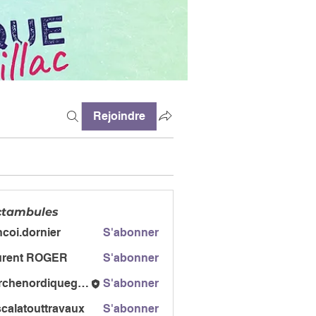
Rejoindre
ctambules
ncoi.dornier
S'abonner
dornier
urent ROGER
S'abonner
t ROGER
marchenordiquegail
S'abonner
ordiquegail
calatouttravaux
S'abonner