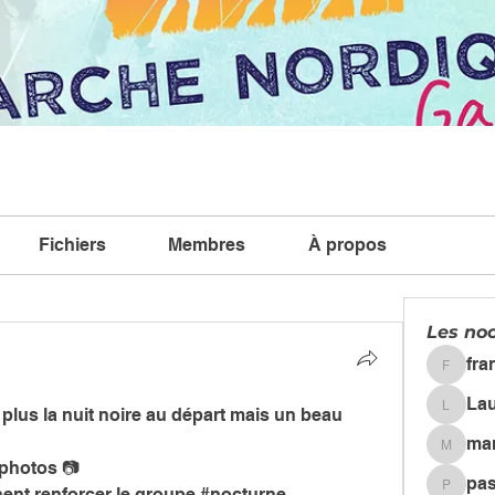
Fichiers
Membres
À propos
Les no
fra
francoi.
La
 plus la nuit noire au départ mais un beau 
Lauren
marchen
 photos 📷 
pas
nt renforcer le groupe #nocturne. 