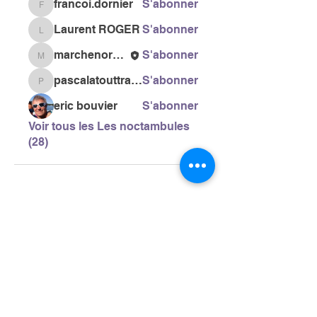
francoi.dornier
S'abonner
francoi.dornier
Laurent ROGER
S'abonner
Laurent ROGER
marchenordiquegail
S'abonner
marchenordiquegail
pascalatouttravaux
S'abonner
pascalatouttravaux
eric bouvier
S'abonner
Voir tous les Les noctambules
(28)
> L'ASSOCIATION