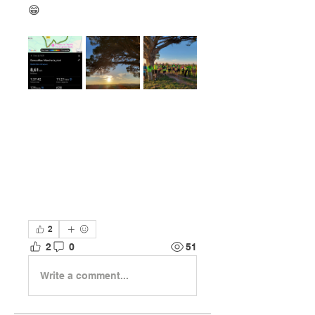
😁
2
2
0
51
Write a comment...