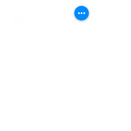
> L'ASSOCIATION
> LA MARCHE NORDIQUE
> LA NORDIC GAILLACOISE
> LA RESPIRATION CONSCIENTE
> LES PARCOURS
> ÉVÉNEMENTS / SORTIES