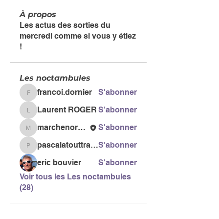
À propos
Les actus des sorties du
mercredi comme si vous y étiez
!
Les noctambules
francoi.dornier
S'abonner
francoi.dornier
Laurent ROGER
S'abonner
Laurent ROGER
marchenordiquegail
S'abonner
marchenordiquegail
pascalatouttravaux
S'abonner
pascalatouttravaux
eric bouvier
S'abonner
Voir tous les Les noctambules
(28)