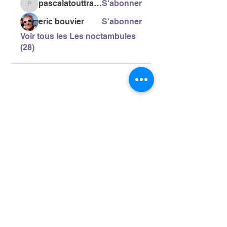
pascalatouttravaux
S'abonner
pascalatouttravaux
eric bouvier
S'abonner
Voir tous les Les noctambules
(28)
> L'ASSOCIATION
> LA MARCHE NORDIQUE
> LA NORDIC GAILLACOISE