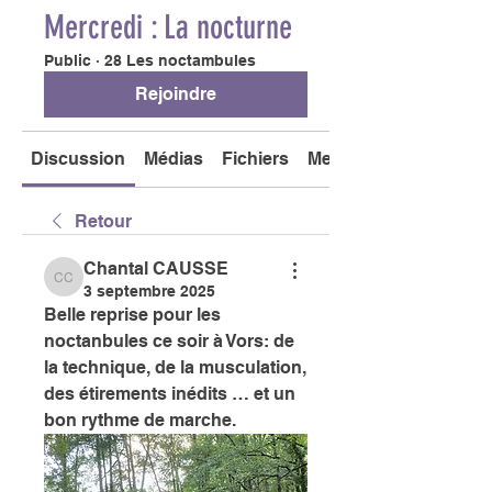
Mercredi : La nocturne
Public
·
28 Les noctambules
Rejoindre
Discussion
Médias
Fichiers
Membres
Retour
Chantal CAUSSE
Chantal CAUSSE
3 septembre 2025
Belle reprise pour les 
noctanbules ce soir à Vors: de 
la technique, de la musculation, 
des étirements inédits … et un 
bon rythme de marche. 