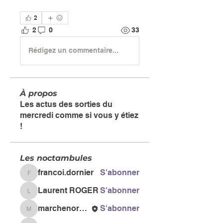
2
2
0
33
Rédigez un commentaire...
À propos
Les actus des sorties du
mercredi comme si vous y étiez
!
Les noctambules
francoi.dornier
S'abonner
francoi.dornier
Laurent ROGER
S'abonner
Laurent ROGER
marchenordiquegail
S'abonner
marchenordiquegail