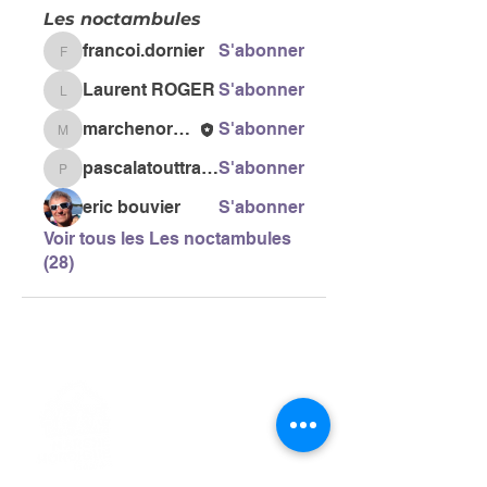
Les noctambules
francoi.dornier
S'abonner
francoi.dornier
Laurent ROGER
S'abonner
Laurent ROGER
marchenordiquegail
S'abonner
marchenordiquegail
pascalatouttravaux
S'abonner
pascalatouttravaux
eric bouvier
S'abonner
Voir tous les Les noctambules
(28)