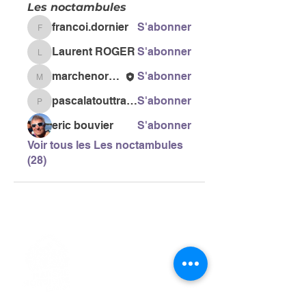
Les noctambules
francoi.dornier
S'abonner
francoi.dornier
Laurent ROGER
S'abonner
Laurent ROGER
marchenordiquegail
S'abonner
marchenordiquegail
pascalatouttravaux
S'abonner
pascalatouttravaux
eric bouvier
S'abonner
Voir tous les Les noctambules
(28)