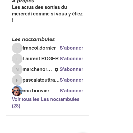
À propos
Les actus des sorties du
mercredi comme si vous y étiez
!
Les noctambules
francoi.dornier
S'abonner
francoi.dornier
Laurent ROGER
S'abonner
Laurent ROGER
marchenordiquegail
S'abonner
marchenordiquegail
pascalatouttravaux
S'abonner
pascalatouttravaux
eric bouvier
S'abonner
Voir tous les Les noctambules
(28)