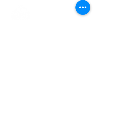
> L'ASSOCIATION
> LA MARCHE NORDIQUE
> LA NORDIC GAILLACOISE
> LA RESPIRATION CONSCIENTE
> LES PARCOURS
> ÉVÉNEMENTS / SORTIES