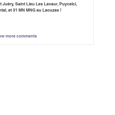
Juéry, Saint Lieu Les Lavaur, Puycelci, 
antal, et 31 MN MNG au Laouzas !
ow more comments
MARCH
CIATION
> LES PARCOURS
339, chemi
81 600 GA
RCHE NORDIQUE
> ÉVÉNEMENTS / SORTIES
DIC GAILLACOISE
> GALERIE PHOTO
> LA RESPIRATION CONSCIENTE
> TARIFS
> NOUS 