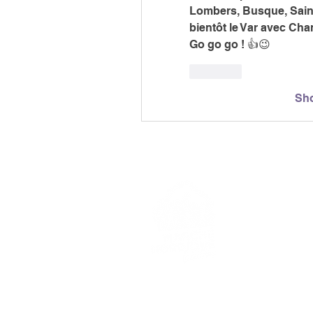
Lombers, Busque, Saint 
bientôt le Var avec Ch
Go go go ! 👍😉
Like
Sh
> L'ASSO
> LA MA
> LA NOR