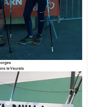
eorges 
s le Vaurais 