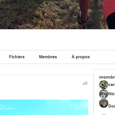
Fichiers
Membres
À propos
membr
car
Ni
Do