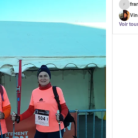
fra
francoi.
Vi
Voir tou