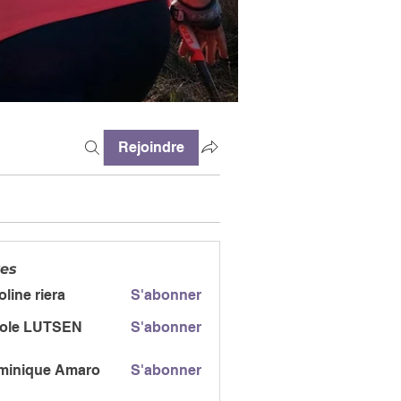
Rejoindre
es
oline riera
S'abonner
cole LUTSEN
S'abonner
minique Amaro
S'abonner