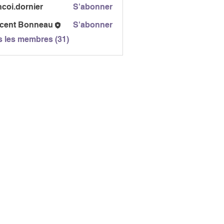
ncoi.dornier
S'abonner
dornier
ncent Bonneau
S'abonner
s les membres (31)