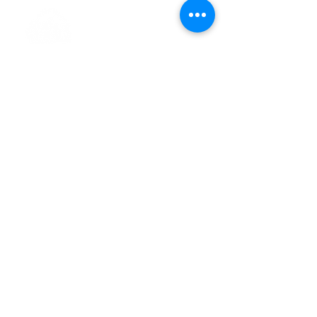
> L'ASSOCIATION
> LA MARCHE NORDIQUE
> LA NORDIC GAILLACOISE
> LA RESPIRATION CONSCIENTE
> LES PARCOURS
> ÉVÉNEMENTS / SORTIES
> GALERIE PHOTO