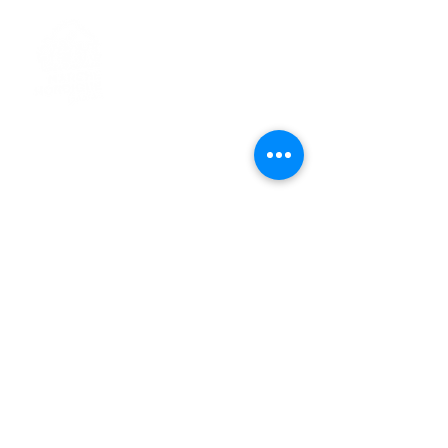
> L'ASSOCIATION
> LA MARCHE NORDIQUE
> LA NORDIC GAILLACOISE
> LA RESPIRATION CONSCIENTE
> LES PARCOURS
> ÉVÉNEMENTS / SORTIES