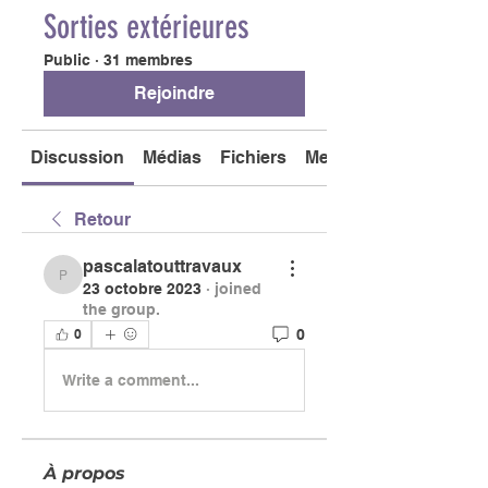
Sorties extérieures
Public
·
31 membres
Rejoindre
Discussion
Médias
Fichiers
Membres
Retour
pascalatouttravaux
pascalatouttravaux
23 octobre 2023
·
joined
the group.
0
0
Write a comment...
À propos