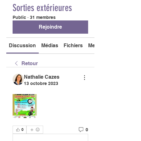
Sorties extérieures
Public
·
31 membres
Rejoindre
Discussion
Médias
Fichiers
Membres
Retour
Nathalie Cazes
13 octobre 2023
0
0