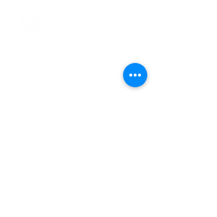
> L'ASSOCIATION
> LA MARCHE NORDIQUE
> LA NORDIC GAILLACOISE
> LA RESPIRATION CONSCIENTE
> LES PARCOURS
> ÉVÉNEMENTS / SORTIES