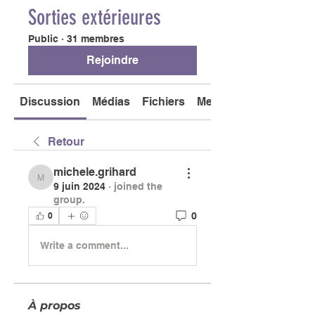
Sorties extérieures
Public
·
31 membres
Rejoindre
Discussion
Médias
Fichiers
Membres
Retour
michele.grihard
michele.grihard
9 juin 2024
·
joined the
group.
0
0
Write a comment...
À propos