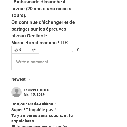
l'Embuscade dimanche 4 
février (20 ans d'une nièce à 
Tours). 
On continue d'échanger et de 
partager sur les épreuves 
niveau Occitanie. 
Merci. Bon dimanche ! LtR 
2
0
Write a comment...
Newest
Laurent ROGER
Mar 16, 2024
Bonjour Marie-Hélène !
Super ! T'inquiète pas ! 
Tu y arriveras sans soucis, et tu 
apprécieras. 
Et tu recommenceras l'année 