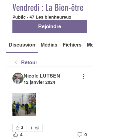
Vendredi : La Bien-être
Public
·
47 Les bienheureux
Rejoindre
Discussion
Médias
Fichiers
Membres
Retour
Nicole LUTSEN
12 janvier 2024
3
4
0