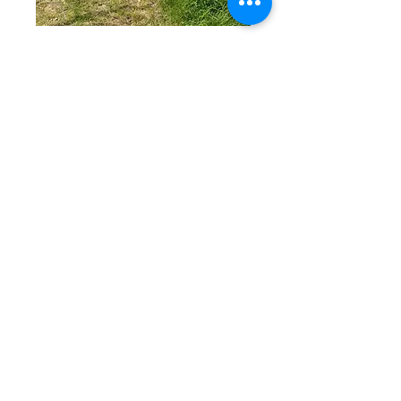
😊
3
1
4
0
47
Write a comment...
À propos
Les actus du groupe du
vendredi après-midi qui
recherche le
...
Lire plus
Les bienheureux
NATHALIE
S'abonner
Laurent ROGER
S'abonner
Laurent ROGER