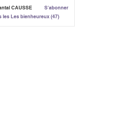
antal CAUSSE
S'abonner
l CAUSSE
s les Les bienheureux (47)
E NORDIQUE GAILLAC