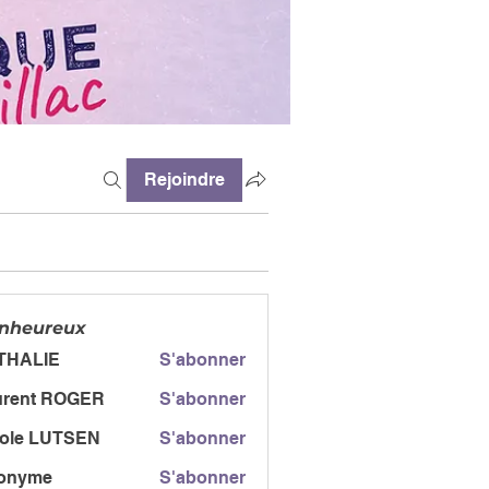
Rejoindre
enheureux
THALIE
S'abonner
urent ROGER
S'abonner
t ROGER
cole LUTSEN
S'abonner
onyme
S'abonner