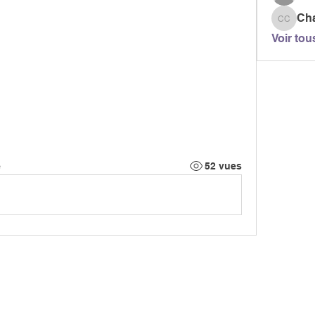
Ch
Chanta
Voir tou
e
52 vues
MARCH
CIATION
> LES PARCOURS