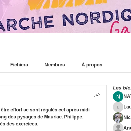
Fichiers
Membres
À propos
Les bi
NA
La
re effort se sont régalés cet après midi 
Lauren
long des pysages de Mauriac. Philippe, 
Ni
és des exercices. 
An