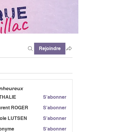
Rejoindre
enheureux
THALIE
S'abonner
urent ROGER
S'abonner
t ROGER
cole LUTSEN
S'abonner
onyme
S'abonner