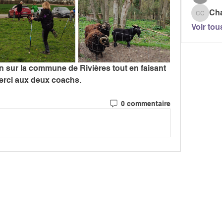
Ch
Chanta
Voir tou
n sur la commune de Rivières tout en faisant 
Merci aux deux coachs.
0 commentaire
MARCH
CIATION
> LES PARCOURS
339, chemi
81 600 GA