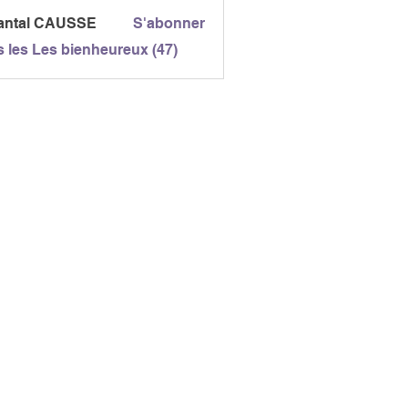
antal CAUSSE
S'abonner
l CAUSSE
s les Les bienheureux (47)
E NORDIQUE GAILLAC
n du Fanal
ILLAC