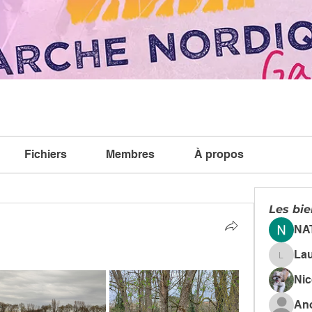
Fichiers
Membres
À propos
Les bi
NA
La
Lauren
Ni
An