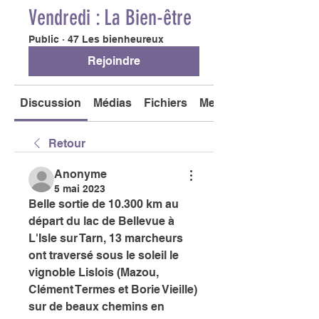
Vendredi : La Bien-être
Public
·
47 Les bienheureux
Rejoindre
Discussion
Médias
Fichiers
Membres
Retour
Anonyme
5 mai 2023
Belle sortie de 10.300 km au 
départ du lac de Bellevue à 
L'Isle sur Tarn, 13 marcheurs 
ont traversé sous le soleil le 
vignoble Lislois (Mazou, 
Clément Termes et Borie Vieille) 
sur de beaux chemins en 