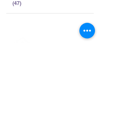
(47)
> L'ASSOCIATION
> LA MARCHE NORDIQUE
> LA NORDIC GAILLACOISE
> LA RESPIRATION CONSCIENTE