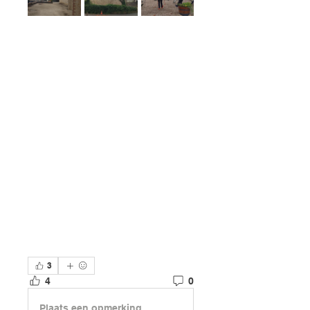
3
4
0
Plaats een opmerking...