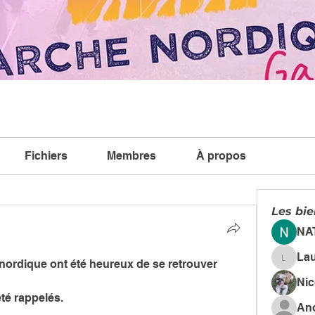
Fichiers
Membres
À propos
Les bi
NA
La
ordique ont été heureux de se retrouver 
Lauren
Ni
té rappelés.
An