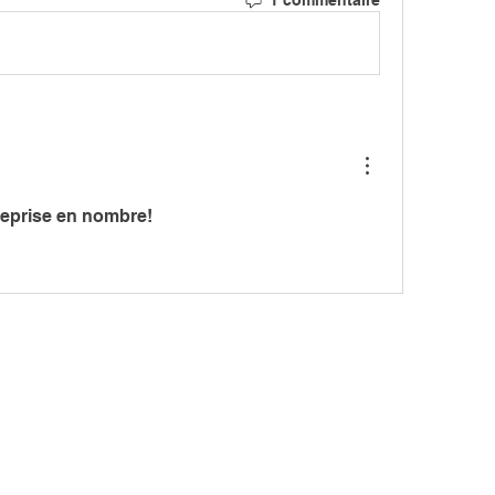
1 commentaire
reprise en nombre!
MARCH
CIATION
> LES PARCOURS
339, chemi
81 600 GA
RCHE NORDIQUE
> ÉVÉNEMENTS / SORTIES