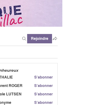
Rejoindre
enheureux
THALIE
S'abonner
urent ROGER
S'abonner
t ROGER
cole LUTSEN
S'abonner
onyme
S'abonner