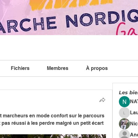
Fichiers
Membres
À propos
Les bi
NA
La
 marcheurs en mode confort sur le parcours 
Lauren
as réussi à les perdre malgré un petit écart 
Ni
An