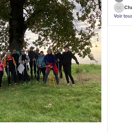
Ch
Chanta
Voir tou