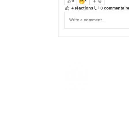
🤭
3
1
4 réactions
0 commentair
Write a comment...
> L'ASSO
> LA MA
> LA NOR