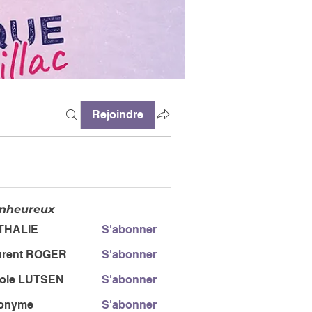
Rejoindre
enheureux
THALIE
S'abonner
urent ROGER
S'abonner
t ROGER
cole LUTSEN
S'abonner
onyme
S'abonner