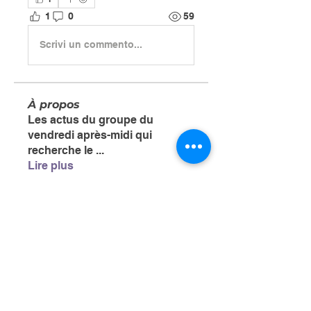
1
0
59
Scrivi un commento...
À propos
Les actus du groupe du
vendredi après-midi qui
recherche le
...
Lire plus
Les bienheureux
NATHALIE
S'abonner
Laurent ROGER
S'abonner
Laurent ROGER
Nicole LUTSEN
S'abonner
Anonyme
S'abonner