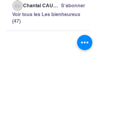
Chantal CAUSSE
S'abonner
Chantal CAUSSE
Voir tous les Les bienheureux
(47)
> L'ASSOCIATION
> LA MARCHE NORDIQUE
> LA NORDIC GAILLACOISE