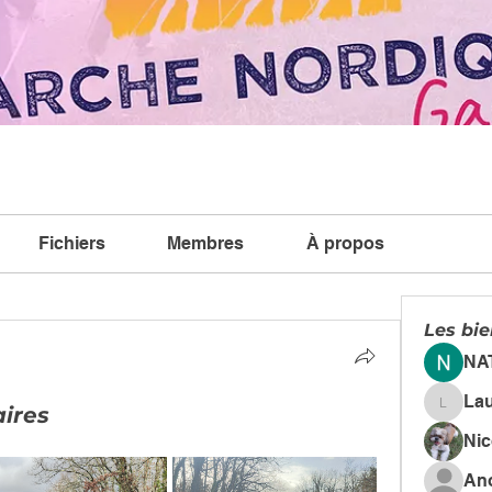
Fichiers
Membres
À propos
Les bi
NA
La
ires
Lauren
Ni
An