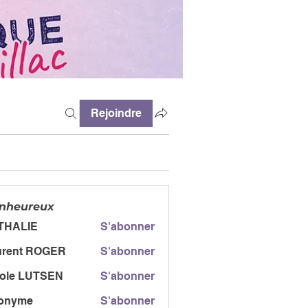
Rejoindre
enheureux
THALIE
S'abonner
urent ROGER
S'abonner
t ROGER
cole LUTSEN
S'abonner
onyme
S'abonner