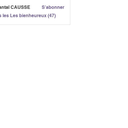
antal CAUSSE
S'abonner
l CAUSSE
s les Les bienheureux (47)
E NORDIQUE GAILLAC
n du Fanal