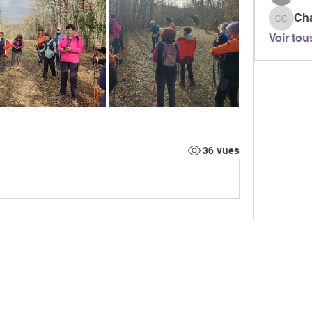
Ch
Chanta
Voir tou
36 vues
MARCH
CIATION
> LES PARCOURS
339, chemi