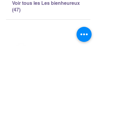
Voir tous les Les bienheureux
(47)
> L'ASSOCIATION
> LA MARCHE NORDIQUE
> LA NORDIC GAILLACOISE
> LA RESPIRATION CONSCIENTE