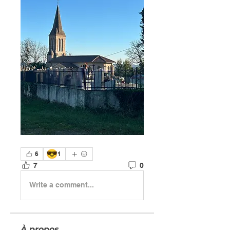
😎
6
1
7
0
Write a comment...
À propos