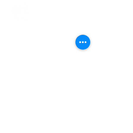
> L'ASSOCIATION
> LA MARCHE NORDIQUE
> LA NORDIC GAILLACOISE
> LA RESPIRATION CONSCIENTE
> LES PARCOURS
> ÉVÉNEMENTS / SORTIES
> GALERIE PHOTO