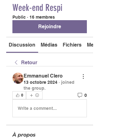
Week-end Respi
Public
·
16 membres
Rejoindre
Discussion
Médias
Fichiers
Membres
Retour
Emmanuel Clero
13 octobre 2024
·
joined
the group.
0
0
Write a comment...
À propos