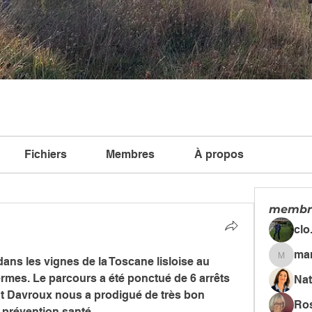
Fichiers
Membres
À propos
membr
clo
mar
ns les vignes de la Toscane lisloise au 
mariell
mes. Le parcours a été ponctué de 6 arrêts 
Nat
t Davroux nous a prodigué de très bon 
Ro
prévention santé. 