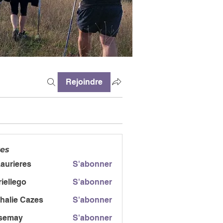
Rejoindre
es
.aurieres
S'abonner
iellego
S'abonner
ego
halie Cazes
S'abonner
semay
S'abonner