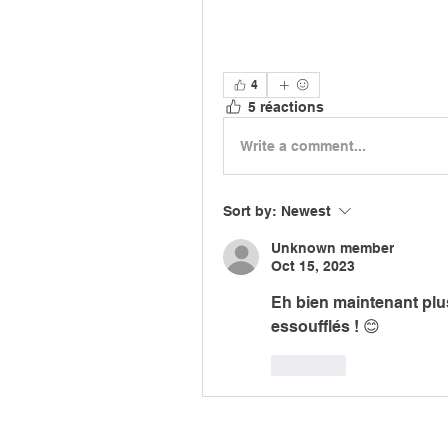
4
5 réactions
Write a comment...
Sort by:
Newest
Unknown member
Oct 15, 2023
Eh bien maintenant plus
essoufflés ! 😊
Like