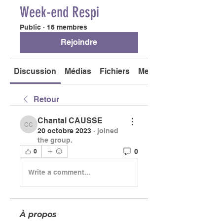
Week-end Respi
Public
·
16 membres
Rejoindre
Discussion
Médias
Fichiers
Membres
Retour
Chantal CAUSSE
Chantal CAUSSE
20 octobre 2023
·
joined
the group.
0
0
Write a comment...
À propos