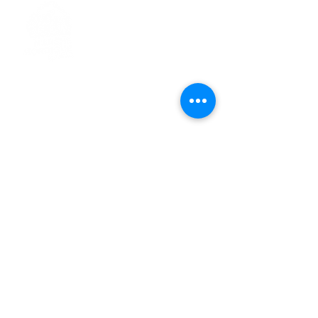
> L'ASSOCIATION
> LA MARCHE NORDIQUE
> LA NORDIC GAILLACOISE
> LA RESPIRATION CONSCIENTE
> LES PARCOURS
> ÉVÉNEMENTS / SORTIES
> GALERIE PHOTO