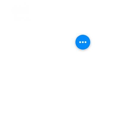
> L'ASSOCIATION
> LA MARCHE NORDIQUE
> LA NORDIC GAILLACOISE
> LA RESPIRATION CONSCIENTE
> LES PARCOURS
> ÉVÉNEMENTS / SORTIES
> GALERIE PHOTO