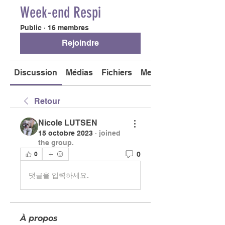
Week-end Respi
Public
·
16 membres
Rejoindre
Discussion
Médias
Fichiers
Membres
Retour
Nicole LUTSEN
15 octobre 2023
·
joined
the group.
0
0
댓글을 입력하세요.
À propos